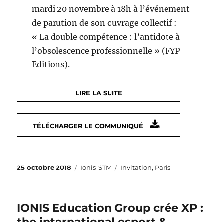
mardi 20 novembre à 18h à l’événement
de parution de son ouvrage collectif :
« La double compétence : l’antidote à
l’obsolescence professionnelle » (FYP
Editions).
LIRE LA SUITE
TÉLÉCHARGER LE COMMUNIQUÉ
Publié
Catégories
Étiquettes
25 octobre 2018
Ionis-STM
Invitation
,
Paris
le
IONIS Education Group crée XP :
the international esport &