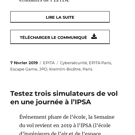
LIRE LA SUITE
TÉLÉCHARGER LE COMMUNIQUÉ
Publié
Catégories
Étiquettes
7 février 2019
EPITA
Cybersécurité
,
EPITA Paris
,
le
Escape Game
,
JPO
,
Kremlin-Bicêtre
,
Paris
Testez trois simulateurs de vol
en une journée à l’IPSA
Événement phare de l’école, la Semaine
du vol revient en 2019 à l’IPSA (l’école
d’ingénieurs de l’air et de l’espace,