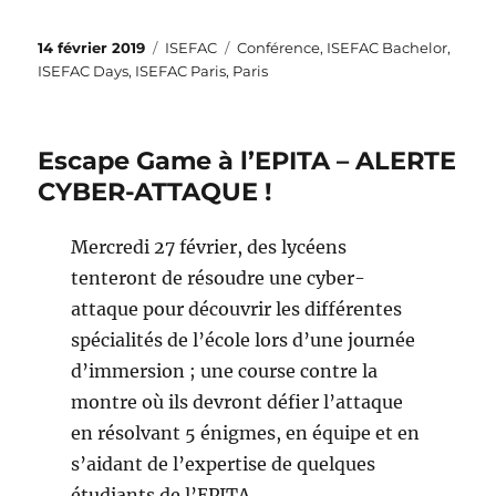
Publié
Catégories
Étiquettes
14 février 2019
ISEFAC
Conférence
,
ISEFAC Bachelor
,
le
ISEFAC Days
,
ISEFAC Paris
,
Paris
Escape Game à l’EPITA – ALERTE
CYBER-ATTAQUE !
Mercredi 27 février, des lycéens
tenteront de résoudre une cyber-
attaque pour découvrir les différentes
spécialités de l’école lors d’une journée
d’immersion ; une course contre la
montre où ils devront défier l’attaque
en résolvant 5 énigmes, en équipe et en
s’aidant de l’expertise de quelques
étudiants de l’EPITA.