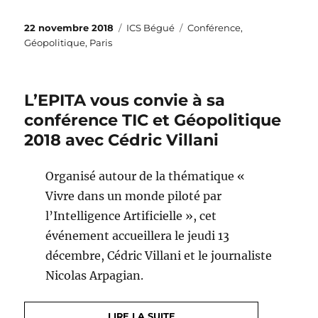
Publié
Catégories
Étiquettes
22 novembre 2018
ICS Bégué
Conférence
,
le
Géopolitique
,
Paris
L’EPITA vous convie à sa
conférence TIC et Géopolitique
2018 avec Cédric Villani
Organisé autour de la thématique «
Vivre dans un monde piloté par
l’Intelligence Artificielle », cet
événement accueillera le jeudi 13
décembre, Cédric Villani et le journaliste
Nicolas Arpagian.
LIRE LA SUITE