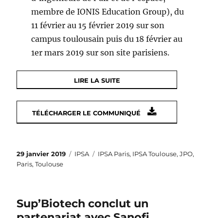
membre de IONIS Education Group), du
11 février au 15 février 2019 sur son
campus toulousain puis du 18 février au
1er mars 2019 sur son site parisiens.
LIRE LA SUITE
TÉLÉCHARGER LE COMMUNIQUÉ
Publié
Catégories
Étiquettes
29 janvier 2019
IPSA
IPSA Paris
,
IPSA Toulouse
,
JPO
,
le
Paris
,
Toulouse
Sup’Biotech conclut un
partenariat avec Sanofi