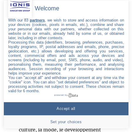
Welcome
TÉLÉCHARGER LE COMMUNIQUÉ
With our 83
partners
, we wish to store and access information on
your devices (cookies, pixels in emails, etc.), combine and share
your personal data with our partners, whether collected on this
Publié
Catégories
Étiquettes
6 septembre 2018
Ionis-STM
Nomination
,
Paris
website or in our emails, already held by some of us, or obtained
later, including in other contexts.
le
Processing this data (identifiers, browsing, preferences, purchases,
loyalty programs, IP, postal addresses and emails, phone, precise
geolocation, etc.) allows developing and offering you services,
Création artistique et
content, commercial offers and ads across your devices and
screens (including by email, post, SMS, phone, audio, and video),
innovation digitale : rencontrez
personalising them, measuring their performance, and analysing
audiences. Session recording of your browsing and interactions
les jeunes talents et découvrez
helps improve your experience.
You can "accept all" and withdraw your consent at any time via the
leurs projets innovants
"cookie" icon
. You can also "set detailed preferences" and object to
processing activities not subject to consent. These choices remain
valid for 6 months.
e-artsup, l’école de la passion créative,
powered by
présente sur son campus Parisien plus
Accept all
de 100 projets de fin d’études. De
nombreux domaines seront abordés : la
Set your choices
culture, la mode, le développement