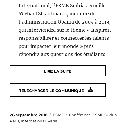
International, l’ESME Sudria accueille
Michael Strautmanis, membre de
l’administration Obama de 2009 à 2013,
qui interviendra sur le thème « Inspirer,
responsabiliser et connecter les talents
pour impacter leur monde » puis
répondra aux questions des étudiants
LIRE LA SUITE
TÉLÉCHARGER LE COMMUNIQUÉ
Publié
Catégories
Étiquettes
26 septembre 2018
ESME
Conférence
,
ESME Sudria
le
Paris
,
International
,
Paris