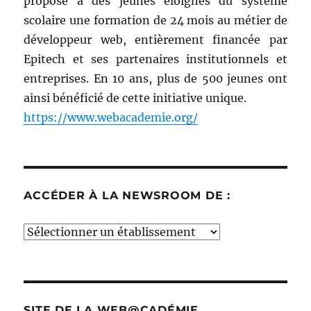
propose à des jeunes éloignés du système
scolaire une formation de 24 mois au métier de
développeur web, entièrement financée par
Epitech et ses partenaires institutionnels et
entreprises. En 10 ans, plus de 500 jeunes ont
ainsi bénéficié de cette initiative unique.
https://www.webacademie.org/
ACCÉDER À LA NEWSROOM DE :
Accéder
à
la
newsroom
de
SITE DE LA WEB@CADÉMIE