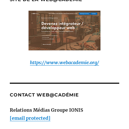
:
https://www.webacademie.org/
CONTACT WEB@CADÉMIE
Relations Médias Groupe IONIS
[email protected]