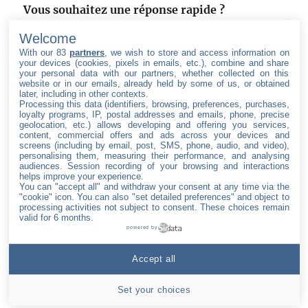
Vous souhaitez une réponse rapide ?
Utilisez notre formulaire de contact
.
Welcome
With our 83
partners
, we wish to store and access information on
your devices (cookies, pixels in emails, etc.), combine and share
your personal data with our partners, whether collected on this
website or in our emails, already held by some of us, or obtained
later, including in other contexts.
Processing this data (identifiers, browsing, preferences, purchases,
SUIVEZ LE GROUPE IONIS
loyalty programs, IP, postal addresses and emails, phone, precise
geolocation, etc.) allows developing and offering you services,
content, commercial offers and ads across your devices and
facebook
twitter
linkedin
youtube
screens (including by email, post, SMS, phone, audio, and video),
personalising them, measuring their performance, and analysing
audiences. Session recording of your browsing and interactions
helps improve your experience.
You can "accept all" and withdraw your consent at any time via the
"cookie" icon
. You can also "set detailed preferences" and object to
Accueil
processing activities not subject to consent. These choices remain
valid for 6 months.
À propos du
powered by
Groupe IONIS
Nous
Accept all
contacter
Set your choices