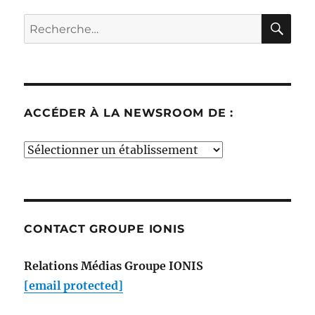
RE
Recherche
pour :
ACCÉDER À LA NEWSROOM DE :
Accéder
à
la
newsroom
de
CONTACT GROUPE IONIS
:
Relations Médias Groupe IONIS
[email protected]