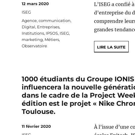
Publié
12 mars 2020
L’ISEG a confié à
le
Catégories
ISEG
d’entreprise du 
Étiquettes
Agence
,
communication
,
comprendre leurs 
Digital
,
Entreprises
,
grandes tendance
Institutions
,
IPSOS
,
ISEG
,
marketing
,
Métiers
,
Observatoire
LIRE LA SUITE
1000 étudiants du Groupe IONIS
influencera la nouvelle générati
dans le cadre de la Project Wee
édition est le projet « Nike Chr
Toulouse.
Publié
11 février 2020
À l’issue d’une c
le
Catégories
ISEG