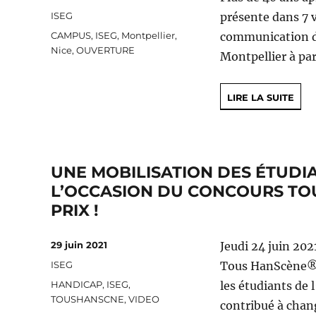
le
Catégories
ISEG
présente dans 7 v
Étiquettes
CAMPUS
,
ISEG
,
Montpellier
,
communication de
Nice
,
OUVERTURE
Montpellier à par
LIRE LA SUITE
UNE MOBILISATION DES ÉTUDIA
L’OCCASION DU CONCOURS TOU
PRIX !
Publié
29 juin 2021
Jeudi 24 juin 202
le
Catégories
ISEG
Tous HanScène®. 
Étiquettes
HANDICAP
,
ISEG
,
les étudiants de 
TOUSHANSCNE
,
VIDEO
contribué à chang