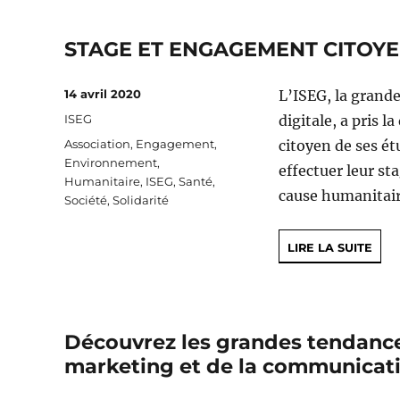
STAGE ET ENGAGEMENT CITOYEN
Publié
14 avril 2020
L’ISEG, la grand
le
Catégories
ISEG
digitale, a pris 
Étiquettes
Association
,
Engagement
,
citoyen de ses ét
Environnement
,
effectuer leur s
Humanitaire
,
ISEG
,
Santé
,
cause humanitair
Société
,
Solidarité
LIRE LA SUITE
Découvrez les grandes tendance
marketing et de la communicat