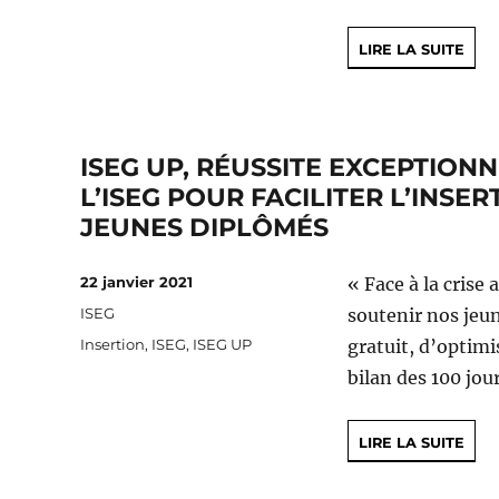
LIRE LA SUITE
ISEG UP, RÉUSSITE EXCEPTIO
L’ISEG POUR FACILITER L’INSE
JEUNES DIPLÔMÉS
Publié
22 janvier 2021
« Face à la crise
le
Catégories
ISEG
soutenir nos jeu
Étiquettes
Insertion
,
ISEG
,
ISEG UP
gratuit, d’optimi
bilan des 100 jou
LIRE LA SUITE