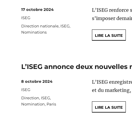
Publié
17 octobre 2024
L’ISEG renforce s
le
Catégories
ISEG
s’imposer demai
Étiquettes
Direction nationale
,
ISEG
,
Nominations
LIRE LA SUITE
L’ISEG annonce deux nouvelles 
Publié
8 octobre 2024
L’ISEG enregistre
le
Catégories
ISEG
et du marketing, 
Étiquettes
Direction
,
ISEG
,
Nomination
,
Paris
LIRE LA SUITE