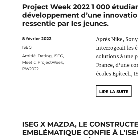
Project Week 2022 1 000 étudian
développement d’une innovation 
ressentie par les jeunes.
Publié
8 février 2022
Après Nike, Sony 
le
Catégories
ISEG
interrogeait les
Étiquettes
Amitié
,
Dating
,
ISEG
,
solutions à une 
Meetic
,
ProjectWeek
,
France, d’une co
PW2022
écoles Epitech, I
LIRE LA SUITE
ISEG X MAZDA, LE CONSTRUCT
EMBLÉMATIQUE CONFIE À L’IS