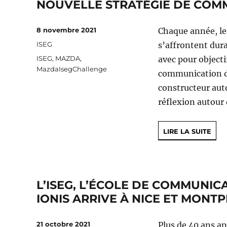
NOUVELLE STRATÉGIE DE COM
Publié
8 novembre 2021
Chaque année, le
le
Catégories
ISEG
s’affrontent dur
Étiquettes
ISEG
,
MAZDA
,
avec pour object
MazdaIsegChallenge
communication d’u
constructeur aut
réflexion autour
LIRE LA SUITE
L’ISEG, L’ÉCOLE DE COMMUNI
IONIS ARRIVE À NICE ET MONTPE
Publié
21 octobre 2021
Plus de 40 ans ap