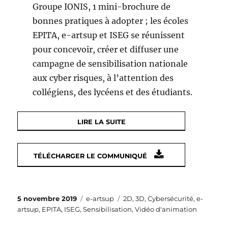
Groupe IONIS, 1 mini-brochure de
bonnes pratiques à adopter ; les écoles
EPITA, e-artsup et ISEG se réunissent
pour concevoir, créer et diffuser une
campagne de sensibilisation nationale
aux cyber risques, à l’attention des
collégiens, des lycéens et des étudiants.
LIRE LA SUITE
TÉLÉCHARGER LE COMMUNIQUÉ
Publié
Catégories
Étiquettes
5 novembre 2019
e-artsup
2D
,
3D
,
Cybersécurité
,
e-
le
artsup
,
EPITA
,
ISEG
,
Sensibilisation
,
Vidéo d'animation