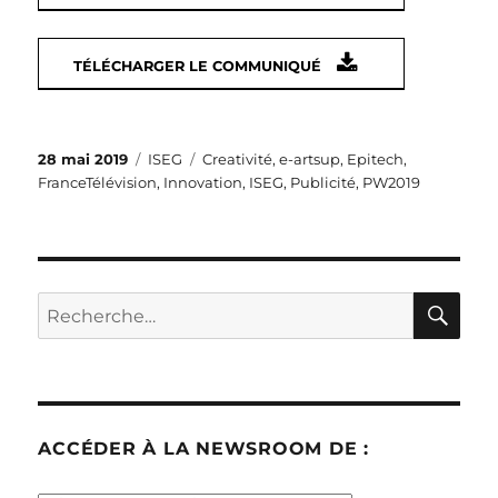
TÉLÉCHARGER LE COMMUNIQUÉ
Publié
Catégories
Étiquettes
28 mai 2019
ISEG
Creativité
,
e-artsup
,
Epitech
,
le
FranceTélévision
,
Innovation
,
ISEG
,
Publicité
,
PW2019
RE
Recherche
pour :
ACCÉDER À LA NEWSROOM DE :