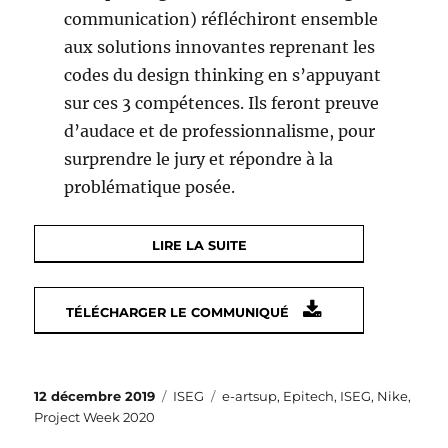
communication) réfléchiront ensemble
aux solutions innovantes reprenant les
codes du design thinking en s’appuyant
sur ces 3 compétences. Ils feront preuve
d’audace et de professionnalisme, pour
surprendre le jury et répondre à la
problématique posée.
LIRE LA SUITE
TÉLÉCHARGER LE COMMUNIQUÉ
Publié
Catégories
Étiquettes
12 décembre 2019
ISEG
e-artsup
,
Epitech
,
ISEG
,
Nike
,
le
Project Week 2020