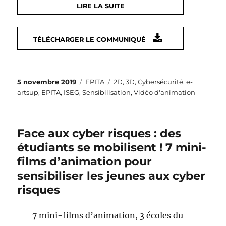
LIRE LA SUITE
TÉLÉCHARGER LE COMMUNIQUÉ
Publié
Catégories
Étiquettes
5 novembre 2019
EPITA
2D
,
3D
,
Cybersécurité
,
e-
le
artsup
,
EPITA
,
ISEG
,
Sensibilisation
,
Vidéo d'animation
Face aux cyber risques : des
étudiants se mobilisent ! 7 mini-
films d’animation pour
sensibiliser les jeunes aux cyber
risques
7 mini-films d’animation, 3 écoles du