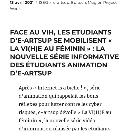
Publié
Catégories
Étiquettes
13 avril 2021
ISEG
e-artsup
,
Epitech
,
Mugler
,
Project
le
Week
FACE AU VIH, LES ETUDIANTS
D’E-ARTSUP SE MOBILISENT «
LA VI(H)E AU FÉMININ » : LA
NOUVELLE SÉRIE INFORMATIVE
DES ÉTUDIANTS ANIMATION
D’E-ARTSUP
Après « Internet is a biche ! », série
d’animation qui rappelait les bons
réflexes pour lutter contre les cyber
risques, e-artsup dévoile « La VI(H)E au
féminin », la nouvelle série vidéo
d’information réalisée par les étudiants