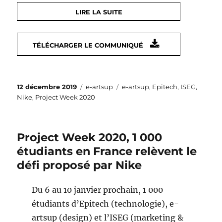
LIRE LA SUITE
TÉLÉCHARGER LE COMMUNIQUÉ
Publié
Catégories
Étiquettes
12 décembre 2019
e-artsup
e-artsup
,
Epitech
,
ISEG
,
le
Nike
,
Project Week 2020
Project Week 2020, 1 000
étudiants en France relèvent le
défi proposé par Nike
Du 6 au 10 janvier prochain, 1 000
étudiants d’Epitech (technologie), e-
artsup (design) et l’ISEG (marketing &