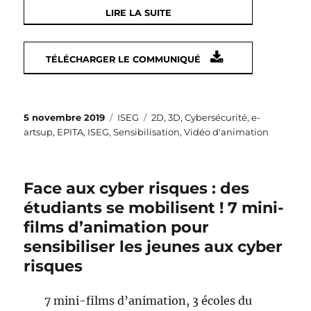
LIRE LA SUITE
TÉLÉCHARGER LE COMMUNIQUÉ
Publié
Catégories
Étiquettes
5 novembre 2019
ISEG
2D
,
3D
,
Cybersécurité
,
e-
le
artsup
,
EPITA
,
ISEG
,
Sensibilisation
,
Vidéo d'animation
Face aux cyber risques : des
étudiants se mobilisent ! 7 mini-
films d’animation pour
sensibiliser les jeunes aux cyber
risques
7 mini-films d’animation, 3 écoles du