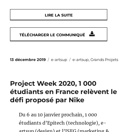
LIRE LA SUITE
TÉLÉCHARGER LE COMMUNIQUÉ
Publié
Catégories
Étiquettes
13 décembre 2019
e-artsup
e-artsup
,
Grands Projets
le
Project Week 2020, 1 000
étudiants en France relèvent le
défi proposé par Nike
Du 6 au 10 janvier prochain, 1 000
étudiants d’Epitech (technologie), e-
artsup (design) et l’ISEG (marketing &