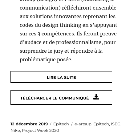
communication) réfléchiront ensemble
aux solutions innovantes reprenant les
codes du design thinking en s’appuyant
sur ces 3 compétences. Ils feront preuve
d’audace et de professionnalisme, pour
surprendre le jury et répondre à la
problématique posée.
LIRE LA SUITE
TÉLÉCHARGER LE COMMUNIQUÉ
Publié
Catégories
Étiquettes
12 décembre 2019
Epitech
e-artsup
,
Epitech
,
ISEG
,
le
Nike
,
Project Week 2020