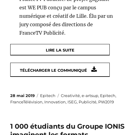
est WE PUB conçu par le campus
numérique et créatif de Lille. Élu par un
jury composé des directions de
FranceTV Publicité.
LIRE LA SUITE
TÉLÉCHARGER LE COMMUNIQUÉ
Publié
Catégories
Étiquettes
28 mai 2019
Epitech
Creativité
,
e-artsup
,
Epitech
,
le
FranceTélévision
,
Innovation
,
ISEG
,
Publicité
,
PW2019
1 000 étudiants du Groupe IONIS
imaginent les formats