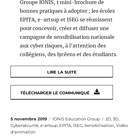
Groupe IONIS, 1 mini-brochure de
bonnes pratiques à adopter ; les écoles
EPITA, e-artsup et ISEG se réunissent
pour concevoir, créer et diffuser une
campagne de sensibilisation nationale
aux cyber risques, à l’attention des
collégiens, des lycéens et des étudiants.
LIRE LA SUITE
TÉLÉCHARGER LE COMMUNIQUÉ
Publié
Catégories
Étiquettes
5 novembre 2019
IONIS Education Group
2D
,
3D
,
le
Cybersécurité
,
e-artsup
,
EPITA
,
ISEG
,
Sensibilisation
,
Vidéo
d'animation