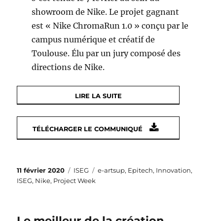
showroom de Nike. Le projet gagnant
est « Nike ChromaRun 1.0 » conçu par le
campus numérique et créatif de
Toulouse. Élu par un jury composé des
directions de Nike.
LIRE LA SUITE
TÉLÉCHARGER LE COMMUNIQUÉ
Publié
Catégories
Étiquettes
11 février 2020
ISEG
e-artsup
,
Epitech
,
Innovation
,
le
ISEG
,
Nike
,
Project Week
Le meilleur de la création