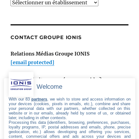
Accéder
à
la
newsroom
de
CONTACT GROUPE IONIS
:
Relations Médias Groupe IONIS
[email protected]
Vous souhaitez une réponse rapide ?
Welcome
Utilisez notre formulaire de contact
.
With our 83
partners
, we wish to store and access information on
your devices (cookies, pixels in emails, etc.), combine and share
your personal data with our partners, whether collected on this
website or in our emails, already held by some of us, or obtained
later, including in other contexts.
Processing this data (identifiers, browsing, preferences, purchases,
SUIVEZ LE GROUPE IONIS
loyalty programs, IP, postal addresses and emails, phone, precise
geolocation, etc.) allows developing and offering you services,
content, commercial offers and ads across your devices and