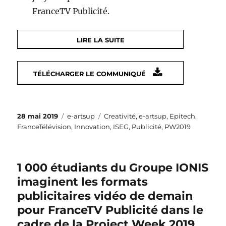
FranceTV Publicité.
LIRE LA SUITE
TÉLÉCHARGER LE COMMUNIQUÉ
Publié
Catégories
Étiquettes
28 mai 2019
e-artsup
Creativité
,
e-artsup
,
Epitech
,
le
FranceTélévision
,
Innovation
,
ISEG
,
Publicité
,
PW2019
1 000 étudiants du Groupe IONIS
imaginent les formats
publicitaires vidéo de demain
pour FranceTV Publicité dans le
cadre de la Project Week 2019.