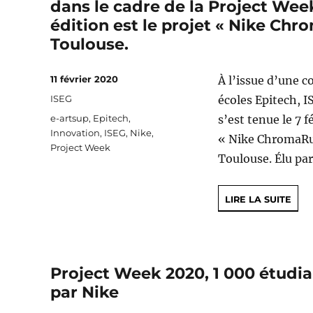
dans le cadre de la Project Wee
édition est le projet « Nike Chr
Toulouse.
Publié
11 février 2020
À l’issue d’une c
le
Catégories
ISEG
écoles Epitech, I
Étiquettes
e-artsup
,
Epitech
,
s’est tenue le 7 
Innovation
,
ISEG
,
Nike
,
« Nike ChromaRun
Project Week
Toulouse. Élu par
LIRE LA SUITE
Project Week 2020, 1 000 étudia
par Nike