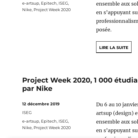
Étiquettes
e-artsup
,
Epitech
,
ISEG
,
ensemble aux sol
Nike
,
Project Week 2020
en s’appuyant sur
professionnalism
posée.
LIRE LA SUITE
Project Week 2020, 1 000 étudia
par Nike
Publié
12 décembre 2019
Du 6 au 10 janvie
le
Catégories
ISEG
artsup (design) 
Étiquettes
e-artsup
,
Epitech
,
ISEG
,
ensemble aux sol
Nike
,
Project Week 2020
en s’appuyant sur