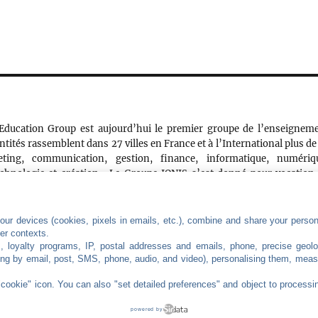
Education Group est aujourd’hui le premier groupe de l’enseignem
ntités rassemblent dans 27 villes en France et à l’International plus de
ing, communication, gestion, finance, informatique, numériq
technologie et création… Le Groupe IONIS s’est donné pour vocation
urd’hui et de demain. Ouverture à l’International, grande sensibilit
e de l’adaptabilité et du changement, telles sont les principales vale
urs-clés de l’économie d’aujourd’hui et de demain, les alumni des éco
ur devices (cookies, pixels in emails, etc.), combine and share your persona
her contexts.
s, loyalty programs, IP, postal addresses and emails, phone, precise geolo
ng by email, post, SMS, phone, audio, and video), personalising them, meas
"cookie" icon
. You can also "set detailed preferences" and object to processin
powered by