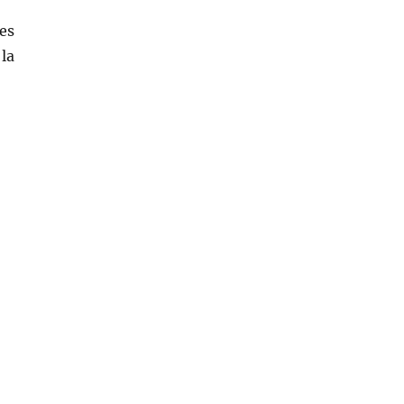
es
la