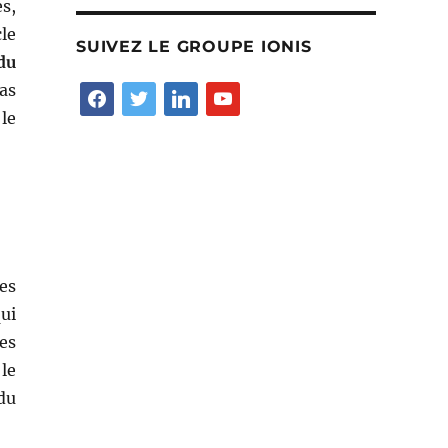
es,
le
SUIVEZ LE GROUPE IONIS
du
Las
facebook
twitter
linkedin
youtube
le
es
ui
es
le
du