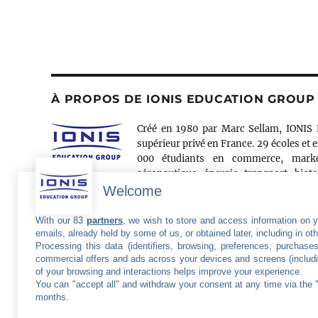
À PROPOS DE IONIS EDUCATION GROUP
Créé en 1980 par Marc Sellam, IONIS 
supérieur privé en France. 29 écoles et e
000 étudiants en commerce, market
aéronautique, énergie, transport, bio
former les Nouvelles Intelligences de l’Entreprise d’aujo
Welcome
l’innovation et à l’esprit d’entreprendre, véritable cultur
enseignées aux futurs diplômés des écoles du Groupe. Acte
With our 83
partners
, we wish to store and access information on yo
du Groupe IONIS comptent plus de 100 000 membres.
emails, already held by some of us, or obtained later, including in ot
Processing this data (identifiers, browsing, preferences, purchase
https://www.ionis-group.com
commercial offers and ads across your devices and screens (includi
of your browsing and interactions helps improve your experience.
You can "accept all" and withdraw your consent at any time via the 
months.