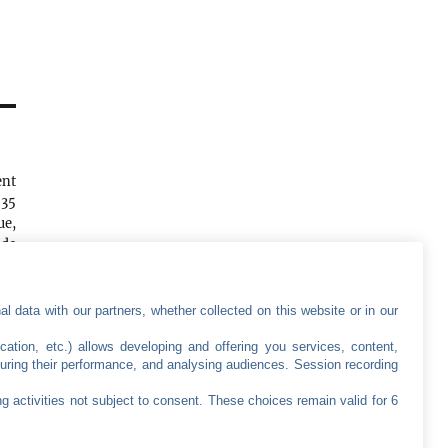
ent
 35
ue,
 de
é à
urs
les
l data with our partners, whether collected on this website or in our
cation, etc.) allows developing and offering you services, content,
uring their performance, and analysing audiences. Session recording
g activities not subject to consent. These choices remain valid for 6