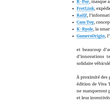
R-Pur
, masque a
FretLink
, expédi
RailZ
, l’informat
Cam Toy
, conce
K-Ryole
, la sma
GamersOrigin
, 
et beaucoup d’au
d’innovations t
solidaire véhicul
À proximité des 
édition de Viva 
ne manqueront pas
et leur inventivit