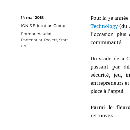
Publié
14 mai 2018
Pour la 3e année
le
Catégories
IONIS Education Group
Technology
(du 2
Étiquettes
Entrepreneuriat
,
l’occasion plus
Partenariat
,
Projets
,
Start-
communauté.
up
Du stade de « C
passant par dif
sécurité, jeu, 
entrepreneurs et
place à l’appui.
Parmi le fleur
retrouvez :