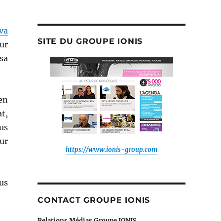
à
la
newsroom
va
de
SITE DU GROUPE IONIS
:
ur
sa
en
t,
us
ur
https://www.ionis-group.com
us
CONTACT GROUPE IONIS
Relations Médias Groupe IONIS