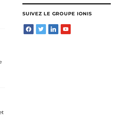
SUIVEZ LE GROUPE IONIS
facebook
twitter
linkedin
youtube
e
et