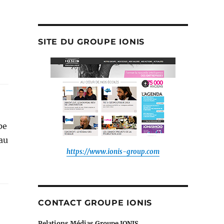
à
la
newsroom
de
SITE DU GROUPE IONIS
:
pe
 au
https://www.ionis-group.com
CONTACT GROUPE IONIS
Relations Médias Groupe IONIS