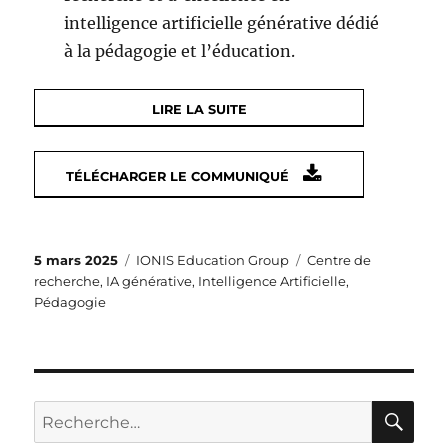
intelligence artificielle générative dédié
à la pédagogie et l’éducation.
LIRE LA SUITE
TÉLÉCHARGER LE COMMUNIQUÉ
Publié
Catégories
Étiquettes
5 mars 2025
IONIS Education Group
Centre de
le
recherche
,
IA générative
,
Intelligence Artificielle
,
Pédagogie
RE
Recherche
pour :