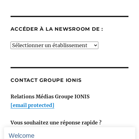
ACCÉDER À LA NEWSROOM DE :
Accéder
à
la
newsroom
de
CONTACT GROUPE IONIS
:
Relations Médias Groupe IONIS
[email protected]
Vous souhaitez une réponse rapide ?
Utilisez notre formulaire de contact
.
Welcome