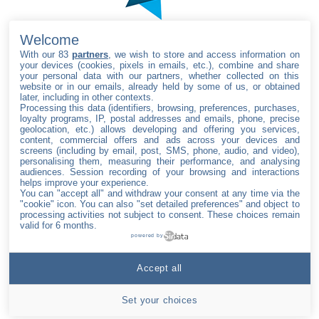
Welcome
With our 83
partners
, we wish to store and access information on
your devices (cookies, pixels in emails, etc.), combine and share
your personal data with our partners, whether collected on this
website or in our emails, already held by some of us, or obtained
later, including in other contexts.
Processing this data (identifiers, browsing, preferences, purchases,
SUIVEZ L’EPITA
loyalty programs, IP, postal addresses and emails, phone, precise
geolocation, etc.) allows developing and offering you services,
content, commercial offers and ads across your devices and
facebook
instagram
twitter
youtube
linkedin
tiktok
screens (including by email, post, SMS, phone, audio, and video),
personalising them, measuring their performance, and analysing
audiences. Session recording of your browsing and interactions
helps improve your experience.
You can "accept all" and withdraw your consent at any time via the
"cookie" icon
. You can also "set detailed preferences" and object to
Accueil
processing activities not subject to consent. These choices remain
valid for 6 months.
À propos du
powered by
Groupe IONIS
Nous
Accept all
contacter
Set your choices