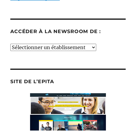
ACCÉDER À LA NEWSROOM DE :
Accéder
à
la
newsroom
de
SITE DE L’EPITA
: