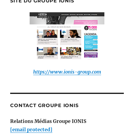
de
SITE DU GROUPE IONIS
:
https://www.ionis-group.com
CONTACT GROUPE IONIS
Relations Médias Groupe IONIS
[email protected]