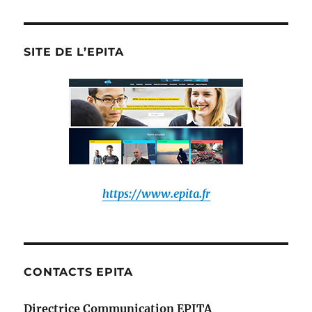
la
newsroom
de
SITE DE L’EPITA
:
https://www.epita.fr
CONTACTS EPITA
Directrice Communication EPITA