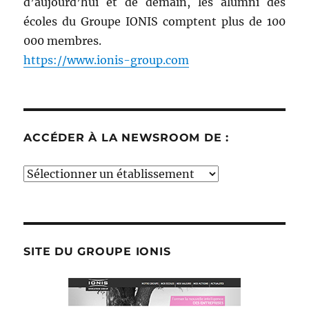
d’aujourd’hui et de demain, les alumni des
écoles du Groupe IONIS comptent plus de 100
000 membres.
https://www.ionis-group.com
ACCÉDER À LA NEWSROOM DE :
Accéder
à
la
newsroom
de
SITE DU GROUPE IONIS
: