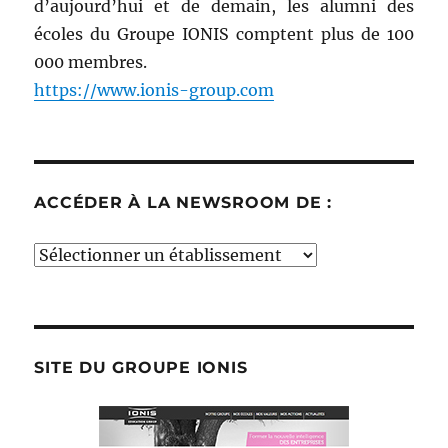
d’aujourd’hui et de demain, les alumni des
écoles du Groupe IONIS comptent plus de 100
000 membres.
https://www.ionis-group.com
ACCÉDER À LA NEWSROOM DE :
Accéder
à
la
newsroom
de
SITE DU GROUPE IONIS
: