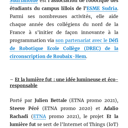
Sudrianoïde
est
l’association de robotique des
étudiants du campus lillois de l’
ESME Sudria
.
Parmi ses nombreuses activités, elle aide
chaque année des collégiens du nord de la
France à s’initier de façon innovante à la
programmation via
son partenariat avec le
Défi
de Robotique Ecole Collège (DREC) de la
circonscription de Roubaix-Hem
.
–
Et la lumière fut : une idée lumineuse et éco-
responsable
Porté par
Julien
Bettale
(ETNA promo 2021),
Steeve
Péré
(ETNA promo 2020) et
Adalio
Rachadi
(
ETNA
promo 2021), le projet
Et
la
lumière fut
se sert de l’Internet of Things (IoT)