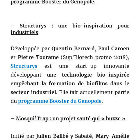
programme Booster du Genopole
.
–
Structurys : une bio-inspiration pour
industriels
Développée par
Quentin
Bernard
,
Paul
Caroen
et
Pierre
Tourame
(Sup’Biotech promo 2018),
Structurys
est une start-up innovante
développant
une technologie bio-inspirée
empêchant la formation de biofilms dans le
secteur industriel
. Elle fait actuellement partie
du
programme Booster du Genopole
.
–
Mosqui’Trap : un projet santé qui « buzze »
Initié par
Julien Ballbé y Sabaté
,
Mary-Amélie