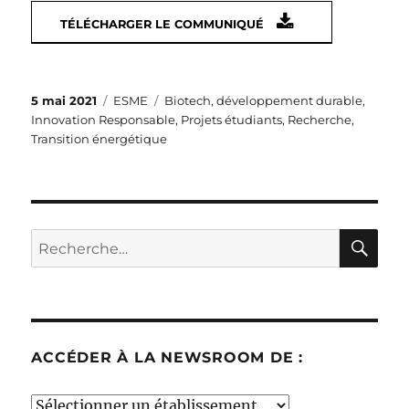
TÉLÉCHARGER LE COMMUNIQUÉ
Publié
Catégories
Étiquettes
5 mai 2021
ESME
Biotech
,
développement durable
,
le
Innovation Responsable
,
Projets étudiants
,
Recherche
,
Transition énergétique
RE
Recherche
pour :
ACCÉDER À LA NEWSROOM DE :
Accéder