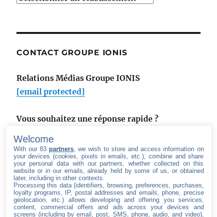
à
la
newsroom
de
CONTACT GROUPE IONIS
:
Relations Médias Groupe IONIS
[email protected]
Vous souhaitez une réponse rapide ?
Utilisez notre formulaire de contact
.
Welcome
With our 83
partners
, we wish to store and access information on
your devices (cookies, pixels in emails, etc.), combine and share
your personal data with our partners, whether collected on this
website or in our emails, already held by some of us, or obtained
later, including in other contexts.
Processing this data (identifiers, browsing, preferences, purchases,
SUIVEZ LE GROUPE IONIS
loyalty programs, IP, postal addresses and emails, phone, precise
geolocation, etc.) allows developing and offering you services,
content, commercial offers and ads across your devices and
facebook
twitter
linkedin
youtube
screens (including by email, post, SMS, phone, audio, and video),