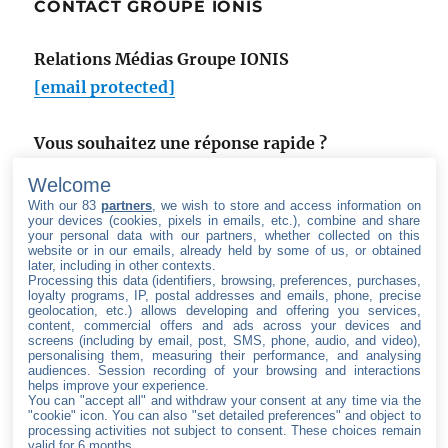
de
CONTACT GROUPE IONIS
:
Relations Médias Groupe IONIS
[email protected]
Vous souhaitez une réponse rapide ?
Utilisez notre formulaire de contact
.
Welcome
With our 83
partners
, we wish to store and access information on
your devices (cookies, pixels in emails, etc.), combine and share
your personal data with our partners, whether collected on this
website or in our emails, already held by some of us, or obtained
later, including in other contexts.
Processing this data (identifiers, browsing, preferences, purchases,
SUIVEZ LE GROUPE IONIS
loyalty programs, IP, postal addresses and emails, phone, precise
geolocation, etc.) allows developing and offering you services,
content, commercial offers and ads across your devices and
facebook
twitter
linkedin
youtube
screens (including by email, post, SMS, phone, audio, and video),
personalising them, measuring their performance, and analysing
audiences. Session recording of your browsing and interactions
helps improve your experience.
You can "accept all" and withdraw your consent at any time via the
"cookie" icon
. You can also "set detailed preferences" and object to
Accueil
processing activities not subject to consent. These choices remain
valid for 6 months.