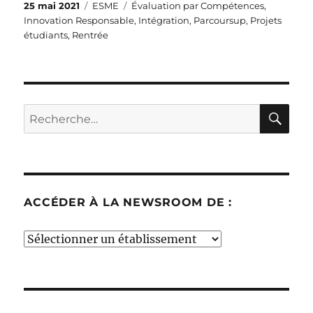
Publié
Catégories
Étiquettes
25 mai 2021
ESME
Évaluation par Compétences
,
le
Innovation Responsable
,
Intégration
,
Parcoursup
,
Projets
étudiants
,
Rentrée
RE
Recherche
pour :
ACCÉDER À LA NEWSROOM DE :
Accéder
à
la
newsroom