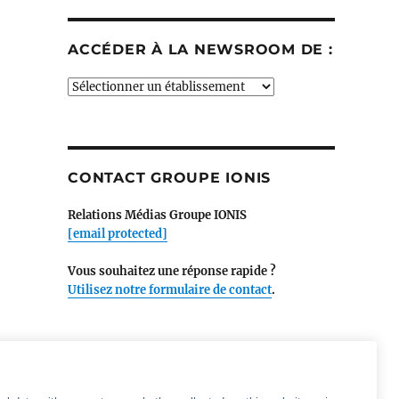
ACCÉDER À LA NEWSROOM DE :
Accéder
à
la
newsroom
de
CONTACT GROUPE IONIS
:
Relations Médias Groupe IONIS
[email protected]
Vous souhaitez une réponse rapide ?
Utilisez notre formulaire de contact
.
SUIVEZ LE GROUPE IONIS