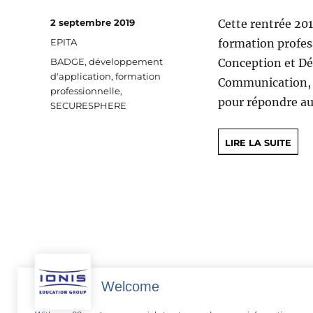
Publié
2 septembre 2019
Cette rentrée 20
le
Catégories
EPITA
formation profes
Étiquettes
BADGE
,
développement
Conception et Dé
d'application
,
formation
Communication, l
professionnelle
,
pour répondre au
SECURESPHERE
LIRE LA SUITE
Welcome