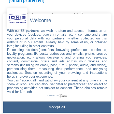
[email protected]
Vous souhaitez une réponse rapide ?
Welcome
Utilisez notre formulaire de contact
.
With our 83
partners
, we wish to store and access information on
your devices (cookies, pixels in emails, etc.), combine and share
your personal data with our partners, whether collected on this
website or in our emails, already held by some of us, or obtained
later, including in other contexts.
Processing this data (identifiers, browsing, preferences, purchases,
SUIVEZ LE GROUPE IONIS
loyalty programs, IP, postal addresses and emails, phone, precise
geolocation, etc.) allows developing and offering you services,
content, commercial offers and ads across your devices and
facebook
twitter
linkedin
youtube
screens (including by email, post, SMS, phone, audio, and video),
personalising them, measuring their performance, and analysing
audiences. Session recording of your browsing and interactions
helps improve your experience.
You can "accept all" and withdraw your consent at any time via the
"cookie" icon
. You can also "set detailed preferences" and object to
Accueil
processing activities not subject to consent. These choices remain
valid for 6 months.
À propos du
powered by
Groupe IONIS
Nous
Accept all
contacter