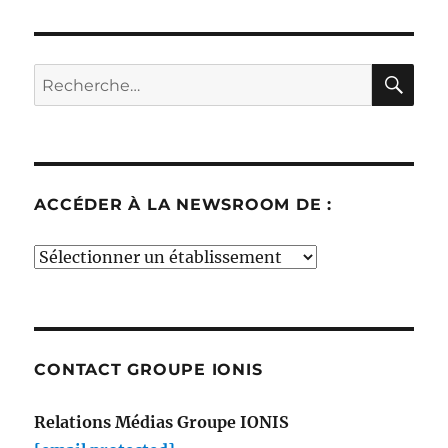
RE
Recherche
pour :
ACCÉDER À LA NEWSROOM DE :
Accéder
à
la
newsroom
de
CONTACT GROUPE IONIS
:
Relations Médias Groupe IONIS