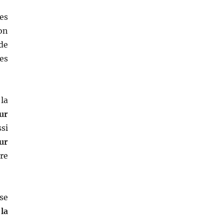
es
on
de
les
la
ur
si
ur
re
ise
la