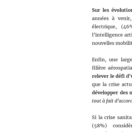
Sur les évoluti
années à venir,
électrique, (4
l’intelligence art
nouvelles mobilit
Enfin, une larg
filière aérospati
relever le défi d
que la crise act
développer des m
tout à fait d’accor
Si la crise sanit
(58%) consid