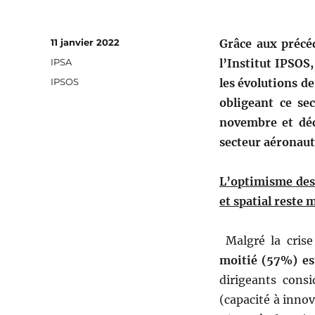
Publié
11 janvier 2022
Grâce aux précé
le
Catégories
IPSA
l’Institut IPSOS
Étiquettes
IPSOS
les évolutions de
obligeant ce se
novembre et déc
secteur aéronauti
L’optimisme de
et spatial
reste m
Malgré la crise
moitié (57%) es
dirigeants con
(capacité à innov