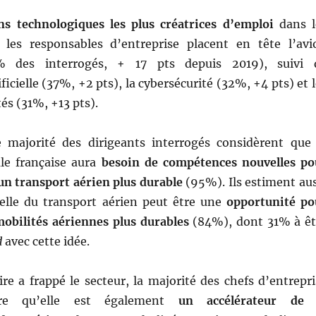
ons technologiques
les plus créatrices d’emploi
dans l
 les responsables d’entreprise placent en tête l’avi
6% des interrogés, + 17 pts depuis 2019), suivi 
ificielle (37%, +2 pts), la cybersécurité (32%, +4 pts) et 
és (31%, +13 pts).
e majorité des dirigeants interrogés considèrent que 
ale française aura
besoin de compétences nouvelles po
’un transport aérien plus durable
(95%). Ils estiment aus
uelle du transport aérien peut être une
opportunité po
obilités aériennes plus durables
(84%), dont 31% à êt
d
avec cette idée.
aire a frappé le secteur, la majorité des chefs d’entrepr
ère qu’elle est également
un accélérateur de 