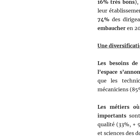
16% très bons
),
leur établissemen
74%
des dirige
embaucher
en 20
Une diversificat
Les besoins de
l’espace s’annon
que les techni
mécaniciens (85
Les métiers où
importants
sont 
qualité (33%, + 9
et sciences des 