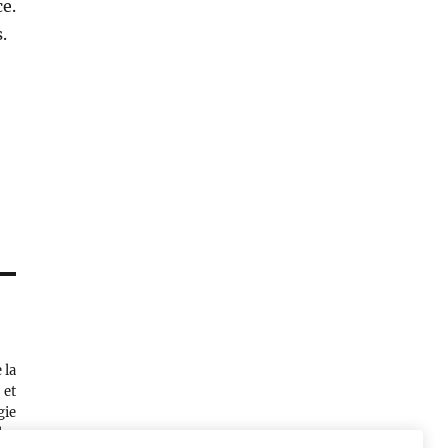
e.
s.
 la
 et
gie
des