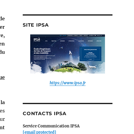
à
la
newsroom
de
de
SITE IPSA
:
er
re,
en
du
ue
https://www.ipsa.fr
la
Les
CONTACTS IPSA
ur
Service Communication IPSA
nt
[email protected]