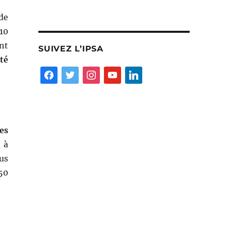
de
10
nt
SUIVEZ L’IPSA
ité
facebook
twitter
instagram
youtube
linkedin
es
 à
us
50