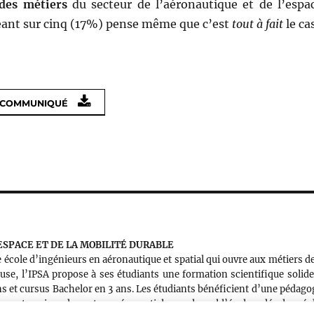
des métiers
du secteur de l’aéronautique et de l’espac
eant sur cinq (17%) pense même que c’est
tout à fait
le ca
E COMMUNIQUÉ
’ESPACE ET DE LA MOBILITÉ DURABLE
ne école d’ingénieurs en aéronautique et spatial qui ouvre aux métiers de
ouse, l’IPSA propose à ses étudiants une formation scientifique solide
s et cursus Bachelor en 3 ans. Les étudiants bénéficient d’une pédago
des entreprises du secteur aérospatial, avec lequel l’école a développé 