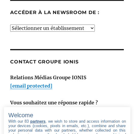
ACCÉDER À LA NEWSROOM DE :
Accéder
à
la
newsroom
de
CONTACT GROUPE IONIS
:
Relations Médias Groupe IONIS
[email protected]
Vous souhaitez une réponse rapide ?
Utilisez notre formulaire de contact
.
Welcome
With our 83
partners
, we wish to store and access information on
your devices (cookies, pixels in emails, etc.), combine and share
your personal data with our partners, whether collected on this