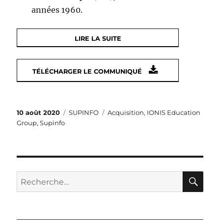
années 1960.
LIRE LA SUITE
TÉLÉCHARGER LE COMMUNIQUÉ
Publié
Catégories
Étiquettes
10 août 2020
SUPINFO
Acquisition
,
IONIS Education
le
Group
,
Supinfo
RE
Recherche
pour :