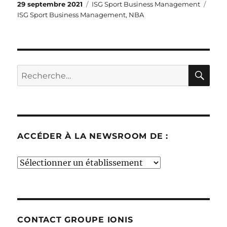
Publié
Catégories
Étiqu
29 septembre 2021
ISG Sport Business Management
le
ISG Sport Business Management
,
NBA
RE
Recherche
pour :
ACCÉDER À LA NEWSROOM DE :
Accéder
à
la
newsroom
de
CONTACT GROUPE IONIS