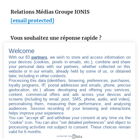
:
Relations Médias Groupe IONIS
[email protected]
Vous souhaitez une réponse rapide ?
Utilisez notre formulaire de contact
.
Welcome
With our 83
partners
, we wish to store and access information on
your devices (cookies, pixels in emails, etc.), combine and share
your personal data with our partners, whether collected on this
website or in our emails, already held by some of us, or obtained
later, including in other contexts.
Processing this data (identifiers, browsing, preferences, purchases,
SUIVEZ LE GROUPE IONIS
loyalty programs, IP, postal addresses and emails, phone, precise
geolocation, etc.) allows developing and offering you services,
content, commercial offers and ads across your devices and
facebook
twitter
linkedin
youtube
screens (including by email, post, SMS, phone, audio, and video),
personalising them, measuring their performance, and analysing
audiences. Session recording of your browsing and interactions
helps improve your experience.
You can "accept all" and withdraw your consent at any time via the
"cookie" icon
. You can also "set detailed preferences" and object to
Accueil
processing activities not subject to consent. These choices remain
valid for 6 months.
À propos du
powered by