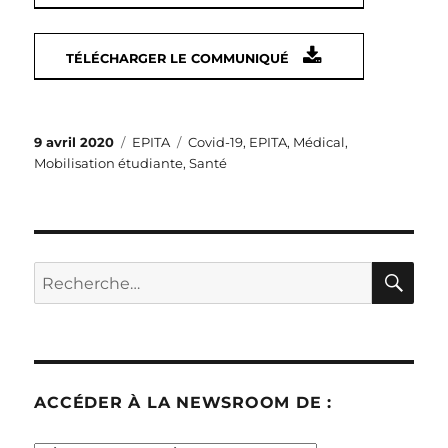
TÉLÉCHARGER LE COMMUNIQUÉ
Publié
Catégories
Étiquettes
9 avril 2020
EPITA
Covid-19
,
EPITA
,
Médical
,
le
Mobilisation étudiante
,
Santé
RE
Recherche
pour :
ACCÉDER À LA NEWSROOM DE :