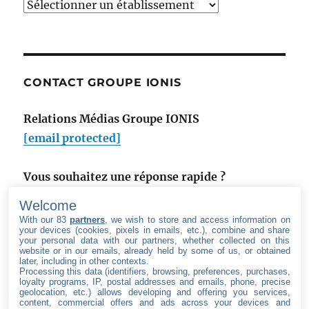
Accéder
à
la
newsroom
de
CONTACT GROUPE IONIS
:
Relations Médias Groupe IONIS
[email protected]
Vous souhaitez une réponse rapide ?
Utilisez notre formulaire de contact
.
Welcome
With our 83
partners
, we wish to store and access information on
your devices (cookies, pixels in emails, etc.), combine and share
your personal data with our partners, whether collected on this
website or in our emails, already held by some of us, or obtained
later, including in other contexts.
Processing this data (identifiers, browsing, preferences, purchases,
SUIVEZ LE GROUPE IONIS
loyalty programs, IP, postal addresses and emails, phone, precise
geolocation, etc.) allows developing and offering you services,
content, commercial offers and ads across your devices and