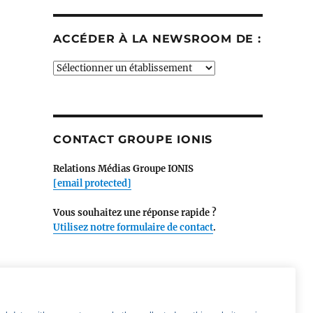
ACCÉDER À LA NEWSROOM DE :
Accéder
à
la
newsroom
de
CONTACT GROUPE IONIS
:
Relations Médias Groupe IONIS
[email protected]
Vous souhaitez une réponse rapide ?
Utilisez notre formulaire de contact
.
SUIVEZ LE GROUPE IONIS