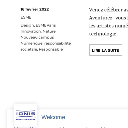
Publié
16 février 2022
Venez célébrer a
le
Catégories
ESME
Aventurez-vous 
Étiquettes
Design
,
ESMEParis
,
les artistes num
Innovation
,
Nature
,
technologie.
Nouveau campus
,
Numérique
,
responsabilité
sociétale
,
Responsable
LIRE LA SUITE
Welcome