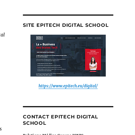
à
la
newsroom
de
SITE EPITECH DIGITAL SCHOOL
:
tal
https://www.epitech.eu/digital/
CONTACT EPITECH DIGITAL
SCHOOL
s