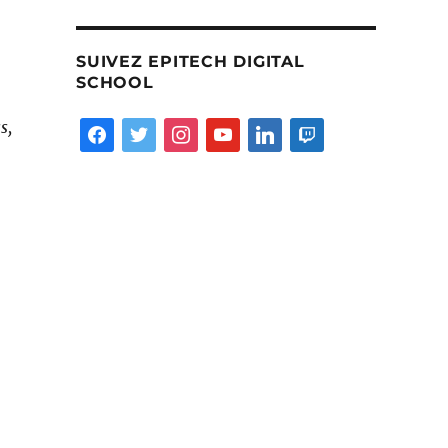
SUIVEZ EPITECH DIGITAL
SCHOOL
s,
facebook
twitter
instagram
youtube
linkedin
twitch