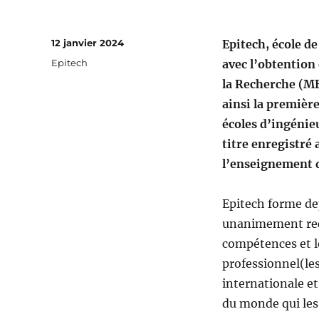
Publié
12 janvier 2024
Epitech, école d
le
Catégories
Epitech
avec l’obtention
la Recherche (M
ainsi la première
écoles d’ingénieu
titre enregistré 
l’enseignement d
Epitech forme de
unanimement rec
compétences et l
professionnel(le
internationale e
du monde qui les