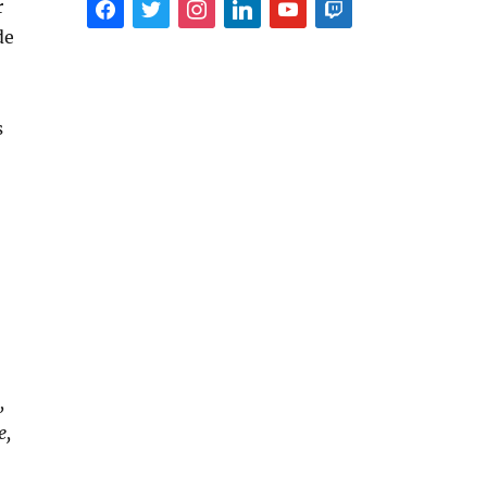
facebook
twitter
instagram
linkedin
youtube
twitch
r
de
s
,
e,