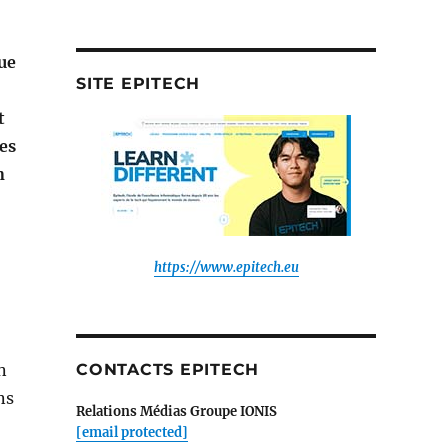
à
la
newsroom
ue
de
SITE EPITECH
:
t
es
n
https://www.epitech.eu
n
CONTACTS EPITECH
ns
Relations Médias Groupe IONIS
[email protected]