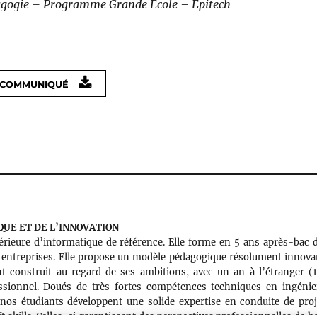
agogie – Programme Grande Ecole – Epitech
E COMMUNIQUÉ
QUE ET DE L’INNOVATION
périeure d’informatique de référence. Elle forme en 5 ans après-bac 
s entreprises. Elle propose un modèle pédagogique résolument innova
t construit au regard de ses ambitions, avec un an à l’étranger (
essionnel. Doués de très fortes compétences techniques en ingénie
té, nos étudiants développent une solide expertise en conduite de proj
 skills. Celles-ci garantissent des perspectives professionnelles de h