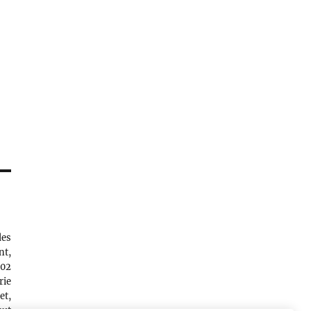
des
nt,
102
rie
et,
aut