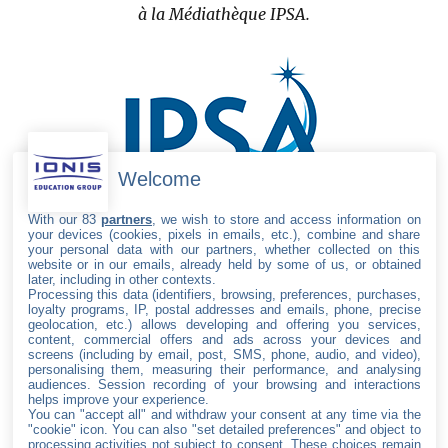
à la Médiathèque IPSA.
Welcome
With our 83
partners
, we wish to store and access information on
your devices (cookies, pixels in emails, etc.), combine and share
your personal data with our partners, whether collected on this
website or in our emails, already held by some of us, or obtained
later, including in other contexts.
Processing this data (identifiers, browsing, preferences, purchases,
SUIVEZ L’IPSA
loyalty programs, IP, postal addresses and emails, phone, precise
geolocation, etc.) allows developing and offering you services,
content, commercial offers and ads across your devices and
facebook
twitter
instagram
youtube
linkedin
screens (including by email, post, SMS, phone, audio, and video),
personalising them, measuring their performance, and analysing
audiences. Session recording of your browsing and interactions
helps improve your experience.
You can "accept all" and withdraw your consent at any time via the
"cookie" icon
. You can also "set detailed preferences" and object to
Accueil
processing activities not subject to consent. These choices remain