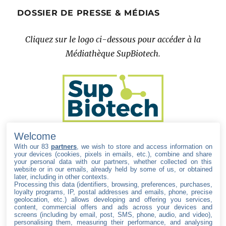
DOSSIER DE PRESSE & MÉDIAS
Cliquez sur le logo ci-dessous pour accéder à la
Médiathèque SupBiotech.
Welcome
With our 83
partners
, we wish to store and access information on
your devices (cookies, pixels in emails, etc.), combine and share
your personal data with our partners, whether collected on this
website or in our emails, already held by some of us, or obtained
later, including in other contexts.
Processing this data (identifiers, browsing, preferences, purchases,
SUIVEZ SUPBIOTECH
loyalty programs, IP, postal addresses and emails, phone, precise
geolocation, etc.) allows developing and offering you services,
content, commercial offers and ads across your devices and
facebook
twitter
instagram
youtube
linkedin
screens (including by email, post, SMS, phone, audio, and video),
personalising them, measuring their performance, and analysing