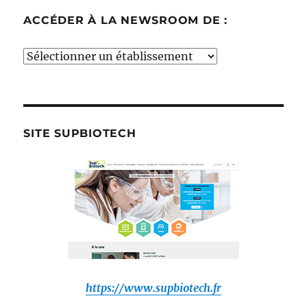
ACCÉDER À LA NEWSROOM DE :
Accéder
à
la
newsroom
de
SITE SUPBIOTECH
:
https://www.supbiotech.fr