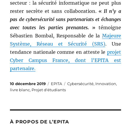
secteur : la sécurité informatique ne peut plus
rester secrète et sans collaboration.
«
Il n’y a
pas de cybersécurité sans partenariats et échanges
avec toutes les parties prenantes.
»
témoigne
Sébastien Bombal, Responsable de la
Majeure
Système, Réseau et Sécurité (SRS)
. Une
tendance nationale comme en atteste le
projet
Cyber Campus France, dont l’EPITA est
partenaire.
Publié
Catégories
Étiquettes
10 décembre 2019
EPITA
Cybersécurité
,
Innovation
,
le
livre blanc
,
Projet d'étudiants
À PROPOS DE L’EPITA