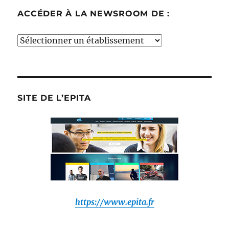
ACCÉDER À LA NEWSROOM DE :
Accéder
à
la
newsroom
de
SITE DE L’EPITA
:
https://www.epita.fr